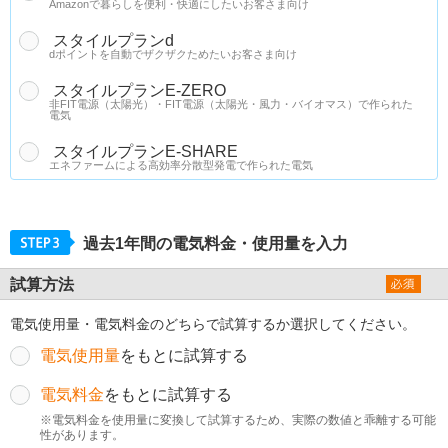
Amazonで暮らしを便利・快適にしたいお客さま向け
スタイルプランd
dポイントを自動でザクザクためたいお客さま向け
スタイルプランE-ZERO
非FIT電源（太陽光）・FIT電源（太陽光・風力・バイオマス）で作られた
電気
スタイルプランE-SHARE
エネファームによる高効率分散型発電で作られた電気
過去1年間の電気料金・使用量を入力
試算方法
電気使用量・電気料金のどちらで試算するか選択してください。
電気使用量
をもとに試算する
電気料金
をもとに試算する
※電気料金を使用量に変換して試算するため、実際の数値と乖離する可能
性があります。