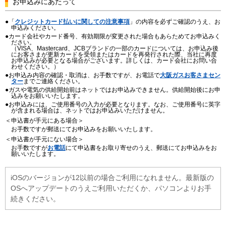
お申込みにあたって
「
クレジットカード払いに関しての注意事項
」の内容を必ずご確認のうえ、お
申込みください。
カード会社やカード番号、有効期限が変更された場合もあらためてお申込みく
ださい。
（VISA、Mastercard、JCBブランドの一部のカードについては、お申込み後
にお客さまが更新カードを受領またはカードを再発行された際、当社に再度
お申込みが必要となる場合がございます。詳しくは、カード会社にお問い合
わせください。）
お申込み内容の確認・取消は、お手数ですが、お電話で
大阪ガスお客さまセン
ター
までご連絡ください。
ガスや電気の供給開始前はネットではお申込みできません。供給開始後にお申
込みをお願いいたします。
お申込みには、ご使用番号の入力が必要となります。なお、ご使用番号に英字
が含まれる場合は、ネットではお申込みいただけません。
＜申込書が手元にある場合＞
お手数ですが郵送にてお申込みをお願いいたします。
＜申込書が手元にない場合＞
お手数ですが
お電話
にて申込書をお取り寄せのうえ、郵送にてお申込みをお
願いいたします。
iOSのバージョンが12以前の場合ご利用になれません。最新版の
OSへアップデートのうえご利用いただくか、パソコンよりお手
続きください。